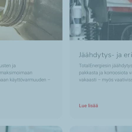
Jäähdytys- ja er
usten ja
TotalEnergiesin jäähdytys
ua maksimoimaan
pakkasta ja korroosiota 
maan käyttövarmuuden –
vakaasti – myös vaativis
Lue lisää