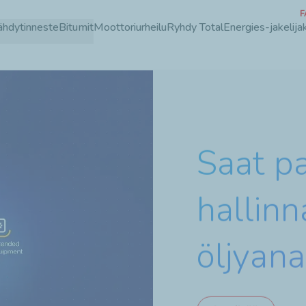
F
Hyppää
ähdytinneste
Bitumit
Moottoriurheilu
Ryhdy TotalEnergies-jakelijak
pääsisältöön