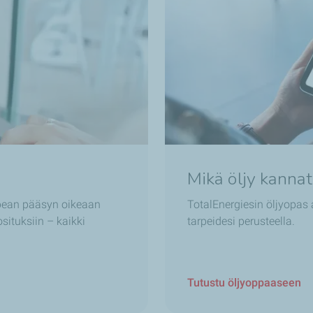
Mikä öljy kannat
opean pääsyn oikeaan
TotalEnergiesin öljyopas
osituksiin – kaikki
tarpeidesi perusteella.
Tutustu öljyoppaaseen