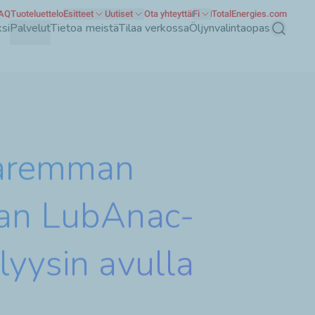
AQ
Tuoteluettelo
Esitteet
Uutiset
Ota yhteyttä
Fi
TotalEnergies.com
si
Palvelut
Tietoa meistä
Tilaa verkossa
Öljynvalintaopas
Haku