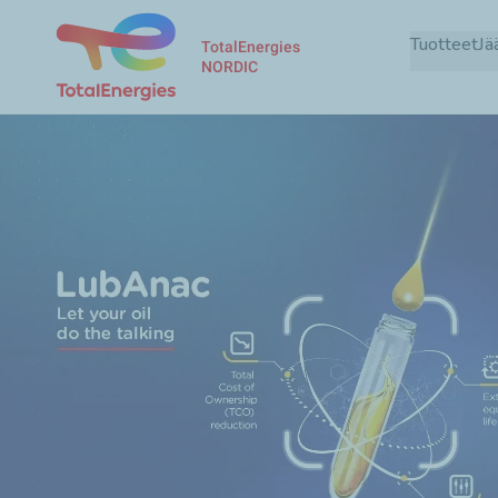
Tuotteet
Jä
TotalEnergies
NORDIC