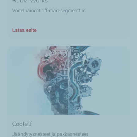
Rubia Works
Voiteluaineet off‑road‑segmenttiin
Lataa esite
Coolelf
Jäähdytysnesteet ja pakkasnesteet