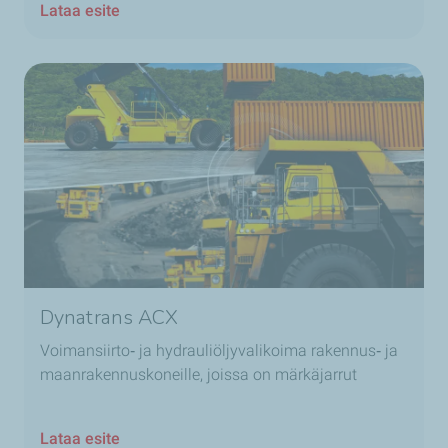
Lataa esite
Dynatrans ACX
Voimansiirto‑ ja hydrauliöljyvalikoima rakennus‑ ja
maanrakennuskoneille, joissa on märkäjarrut
Lataa esite