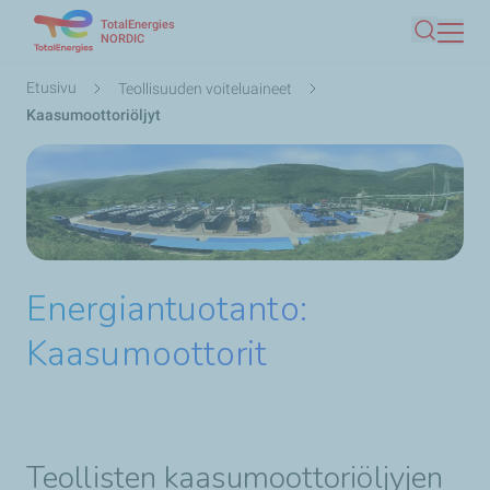
TotalEnergies
Hyppää
NORDIC
Haku
pääsisältöön
Murupolku
Etusivu
Teollisuuden voiteluaineet
Kaasumoottoriöljyt
Energiantuotanto:
Kaasumoottorit
Teollisten kaasumoottoriöljyjen