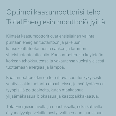
Optimoi
kaasumoottorisi teho
TotalEnergiesin moottoriöljyillä
Kiinteät kaasumoottorit ovat ensisijainen valinta
puhtaan energian tuotantoon ja jakeluun
kaasukenttätuotannosta sähkön ja lämmön
yhteistuotantolaitoksiin. Kaasumoottoreita käytetään
korkean tehokkuutensa ja vakautensa vuoksi yleisesti
tuottamaan energiaa ja lämpöä.
Kaasumoottoreiden on toimittava suorituskykyisesti
vaativissakin tuotanto-olosuhteissa, ja hyödyntäen eri
tyyppisillä polttoaineita, kuten maakaasua,
ylijäämäkaasua, biokaasua ja kaatopaikkakaasua.
TotalEnergiesin avulla ja opastuksella, sekä katavilla
öljyanalyysipalveluilla pystyt valitsemaan juuri sinun