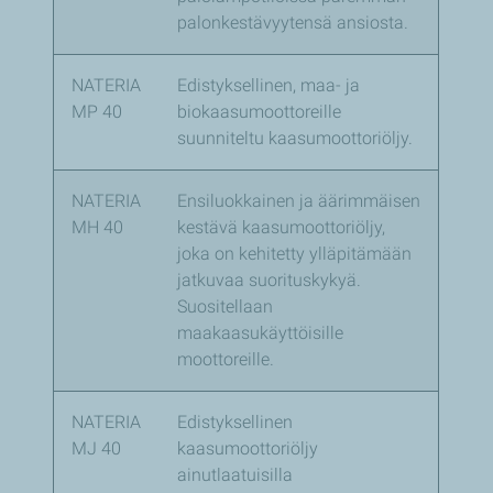
palonkestävyytensä ansiosta.
NATERIA
Edistyksellinen, maa- ja
MP 40
biokaasumoottoreille
suunniteltu kaasumoottoriöljy.
NATERIA
Ensiluokkainen ja äärimmäisen
MH 40
kestävä kaasumoottoriöljy,
joka on kehitetty ylläpitämään
jatkuvaa suorituskykyä.
Suositellaan
maakaasukäyttöisille
moottoreille.
NATERIA
Edistyksellinen
MJ 40
kaasumoottoriöljy
ainutlaatuisilla