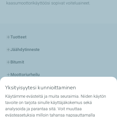
kaasumoottorikäyttöösi sopivat voiteluaineet.
Tuotteet
Jäähdytinneste
Bitumit
Moottoriurheilu
Yksityisyytesi kunnioittaminen
Ryhdy TotalEnergies-jakelijaksi
Käytämme evästeitä ja muita seuraimia. Niiden käytön
Palvelut
tavoite on tarjota sinulle käyttäjäkokemus sekä
analysoida ja parantaa sitä. Voit muuttaa
Tilaa verkossa
evästeasetuksia milloin tahansa napsauttamalla