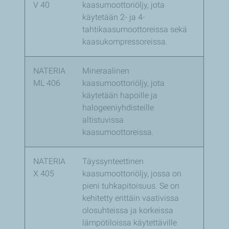
V 40
kaasumoottoriöljy, jota
käytetään 2- ja 4-
tahtikaasumoottoreissa sekä
kaasukompressoreissa.
NATERIA
Mineraalinen
ML 406
kaasumoottoriöljy, jota
käytetään hapoille ja
halogeeniyhdisteille
altistuvissa
kaasumoottoreissa.
NATERIA
Täyssynteettinen
X 405
kaasumoottoriöljy, jossa on
pieni tuhkapitoisuus. Se on
kehitetty erittäin vaativissa
olosuhteissa ja korkeissa
lämpötiloissa käytettäville