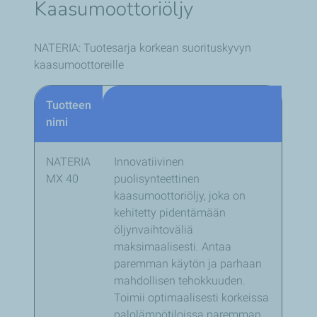
Kaasumoottoriöljy
NATERIA: Tuotesarja korkean suorituskyvyn
kaasumoottoreille
Tuotteen
nimi
NATERIA
Innovatiivinen
MX 40
puolisynteettinen
kaasumoottoriöljy, joka on
kehitetty pidentämään
öljynvaihtoväliä
maksimaalisesti. Antaa
paremman käytön ja parhaan
mahdollisen tehokkuuden.
Toimii optimaalisesti korkeissa
palolämpötiloissa paremman