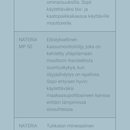
ominaisuuksilla. Sopii
käytettäväksi bio- ja
kaatopaikkakaasua käyttäville
moottoreille.
NATERIA
Edistyksellinen
MP 50
kaasumoottoriöljy, joka on
kehitetty ylläpitämään
moottorin ihanteellista
suorituskykyä, kun
öljyjäähdytys on rajallista.
Sopii erityisen hyvin
käytettäväksi
maakaasupolttoaineen kanssa
erittäin lämpimissä
olosuhteissa.
NATERIA
Tuhkaton mineraalinen