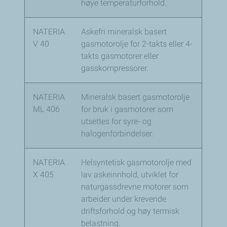
høye temperaturforhold.
NATERIA
Askefri mineralsk basert
V 40
gasmotorolje for 2-takts eller 4-
takts gasmotorer eller
gasskompressorer.
NATERIA
Mineralsk basert gasmotorolje
ML 406
for bruk i gasmotorer som
utsettes for syre- og
halogenforbindelser.
NATERIA
Helsyntetisk gasmotorolje med
X 405
lav askeinnhold, utviklet for
naturgassdrevne motorer som
arbeider under krevende
driftsforhold og høy termisk
belastning.