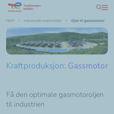
TotalEnergies
Hopp
NORDIC
Søk
til
hovedinnhold
Navigasjonssti
Hjem
Industrielle smøremidler
Oljer til gassmotorer
Kraftproduksjon: Gassmotor
Få den optimale gasmotoroljen
til industrien