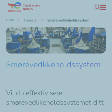
TotalEnergies
Hopp
NORDIC
Søk
til
hovedinnhold
Navigasjonssti
Hjem
Tjenester
Smørevedlikeholdssystem
Smørevedlikeholdssystem
Vil du effektivisere
smørevedlikeholdssystemet ditt​