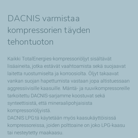
DACNIS
varmistaa
kompressorien täyden
tehontuoton
Kaikki TotalEnergies-kompressoriöljyt sisältävät
lisäaineita, jotka estävät vaahtoamista sekä suojaavat
laitetta ruostumiselta ja korroosiolta. Öljyt takaavat
vankan suojan hapettumista vastaan jopa altistuessaan
aggressiivisille kaasuille. Mäntä- ja ruuvikompressoreille
tarkoitettu DACNIS-sarjamme koostuvat sekä
synteettisistä, että mineraalipohjaisista
kompressoriöljyistä.
DACNIS LPG:tä käytetään myös kaasukäyttöisissä
kompressoreissa, joiden polttoaine on joko LPG-kaasu
tai nesteytetty maakaasu.