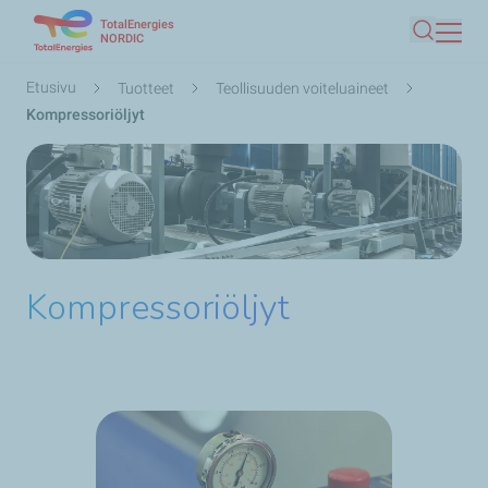
TotalEnergies
Hyppää
NORDIC
Haku
pääsisältöön
Murupolku
Etusivu
Tuotteet
Teollisuuden voiteluaineet
Kompressoriöljyt
Kompressoriöljyt