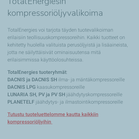
TotalEnergiesin
kompressoriöljyvalikoima
TotalEnergies voi tarjota täyden tuotevalikoiman
erilaisiin teollisuuskompressoreihin. Kaikki tuotteet on
kehitetty huolella valituista perusöljyistä ja lisäaineista,
jotta ne säilyttäisivät ominaisuutensa mitä
erilaisimmissa käyttöolosuhteissa.
TotalEnergies tuoteryhmät
:
DACNIS ja DACNIS SH
ilma- ja mäntäkompressoreille
DACNIS LPG
kaasukompressoreille
LUNARIA SH, PV ja PV SH
jäähdytyskompressoreille
PLANETELF
jäähdytys- ja ilmastointikompressoreille
Tutustu tuoteluettelomme kautta kaikkiin
kompressoriöljyihin