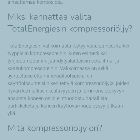
aiheuttamaa korroosiota.
Miksi kannattaa valita
TotalEnergiesin kompressoriöljy?
TotalEnergiesin valikoimasta löytyy voiteluaineet kaiken
tyyppisiin kompressoreihin, kuten esimerkiksi
tyhjiöpumppuihin, jäähdytyslaitteisiin sekä ilma- ja
kaasukompressoreihin. Valikoimassa on sekä
synteettisiä että mineraalipohjaisia, eri
käyttöolosuhteisiin kehitettyjä kompressoriöljyjä, joiden
hyvän kemiallisen kestävyyden ja lämmönsietokyvyn
ansiosta koneen osiin ei muodostu haitallisia
partikkeleita ja koneen käyttövarmuus pysyy pitkään
yllä.
Mitä
kompressoriöljy
on?