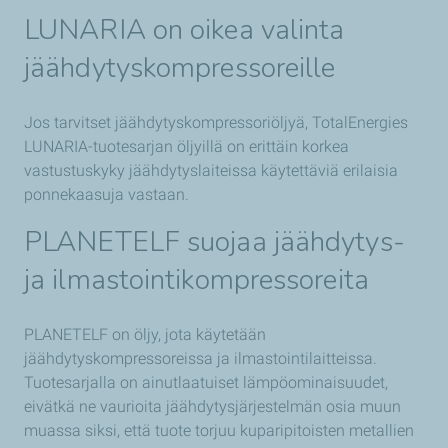
LUNARIA
on oikea valinta
jäähdytyskompressoreille
Jos tarvitset jäähdytyskompressoriöljyä, TotalEnergies
LUNARIA-tuotesarjan öljyillä on erittäin korkea
vastustuskyky jäähdytyslaiteissa käytettäviä erilaisia
ponnekaasuja vastaan.
PLANETELF
suojaa jäähdytys-
ja ilmastointikompressoreita
PLANETELF on öljy, jota käytetään
jäähdytyskompressoreissa ja ilmastointilaitteissa.
Tuotesarjalla on ainutlaatuiset lämpöominaisuudet,
eivätkä ne vaurioita jäähdytysjärjestelmän osia muun
muassa siksi, että tuote torjuu kuparipitoisten metallien