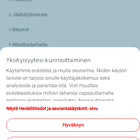
Jäähdytinneste
Bitumit
Moottoriurheilu
Yksityisyytesi kunnioittaminen
Ryhdy TotalEnergies-jakelijaksi
Käytämme evästeitä ja muita seuraimia. Niiden käytön
Palvelut
tavoite on tarjota sinulle käyttäjäkokemus sekä
analysoida ja parantaa sitä. Voit muuttaa
Tilaa verkossa
evästeasetuksia milloin tahansa napsauttamalla
Hallinnoi evästeitäni -painiketta. Napsauttamalla
Öljynvalintaopas
Hyväksy-painiketta annat luvan kaikkien evästeidemme
Näytä Henkilötiedot ja seurantakäytäntö -sivu
tallentamiseen laitteeseesi. Jos napsautat Hylkää, vain
sivuston toiminnan kannalta välttämättömät tekniset
Hyväksyn
evästeet otetaan käyttöön. Lisätietoja on Henkilötiedot ja
General Terms and Conditions of Use
seurantakäytäntö -sivulla.