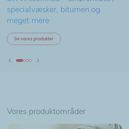
specialvæsker, bitumen og
partnerskab
Læs nyheden
meget mere
Læs nyheden
Se vores produkter
Vores produktområder