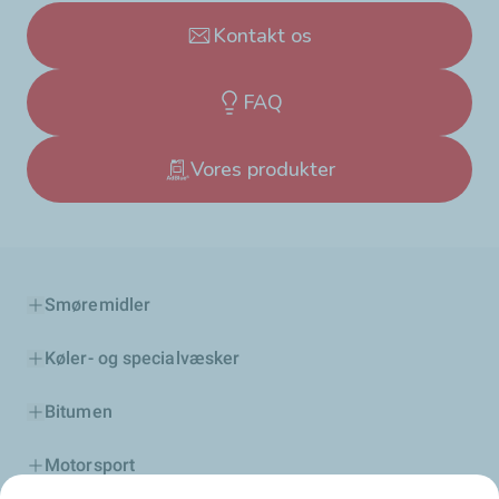
Kontakt os
FAQ
Vores produkter
Smøremidler
Køler- og specialvæsker
Bitumen
Motorsport