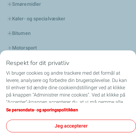
Smøremidler
Køler- og specialvæsker
Bitumen
Motorsport
Respekt for dit privatliv
Distributør
Vi bruger cookies og andre trackere med det formål at
Services
levere, analysere og forbedre din brugeroplevelse. Du kan
til enhver tid ændre dine cookieindstillinger ved at klikke
Bestil her
på knappen "Administrer mine cookies". Ved at klikke på
"Accepter"-knappen accepterer du, at vi må gemme alle
Olieguide
cookies på din enhed. Hvis du klikker på "Afvis", vil kun de
Se persondata- og sporingspolitikken
tekniske cookies, der kræves for at siden kan fungere
korrekt, blive brugt. For yderligere oplysninger henvises til
Jeg accepterer
siden "Persondata og sporingspolitik".