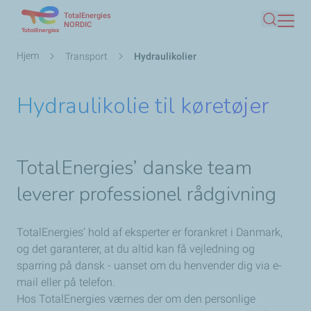
TotalEnergies
Gå
NORDIC
Søg
til
hovedindhold
Brødkrumme
Hjem
Transport
Hydraulikolier
Hydraulikolie til køretøjer
TotalEnergies’ danske team
leverer
professionel rådgivning
TotalEnergies’ hold af eksperter er forankret i Danmark,
og det garanterer, at du altid kan få vejledning og
sparring på dansk - uanset om du henvender dig via e-
mail eller på telefon.
Hos TotalEnergies værnes der om den personlige