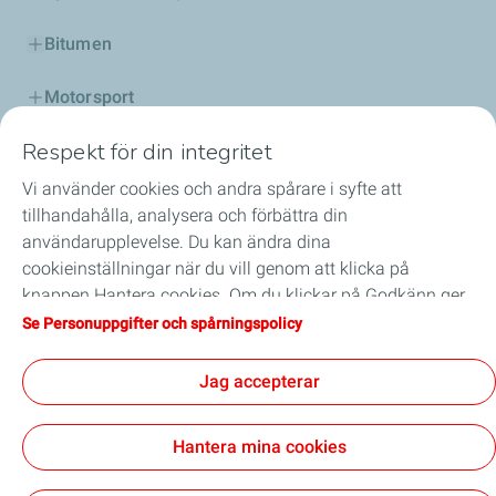
Bitumen
Motorsport
Respekt för din integritet
Distributör
Vi använder cookies och andra spårare i syfte att
Tjänster
tillhandahålla, analysera och förbättra din
användarupplevelse. Du kan ändra dina
Beställ här
cookieinställningar när du vill genom att klicka på
knappen Hantera cookies. Om du klickar på Godkänn ger
Oljeguide
du ditt medgivande till att vi lagrar alla cookies på din
Se Personuppgifter och spårningspolicy
enhet. Om du klickar på Avvisa används endast tekniska
cookies som krävs för att webbplatsen ska fungera på rätt
Jag accepterar
sätt. Mer information hittar du på sidan Personuppgifter
General Terms and Conditions of Use
och spårningspolicy.
Personuppgifts- och cookiepolicy
Försäljningsvillkor
Hantera mina cookies
ISO 9001 certificate 2024 - 2027
Fundamental Principles of Purchasing (FPP)
Tillgänglighet