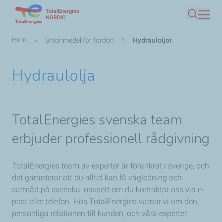
TotalEnergies
Hoppa
NORDIC
Sök
till
huvudinnehåll
Länkstig
Hem
Smörjmedel för fordon
Hydrauloljor
Hydraulolja
TotalEnergies svenska team
erbjuder
professionell rådgivning
TotalEnergies team av experter är förankrat i sverige, och
det garanterar att du alltid kan få vägledning och
samråd på svenska, oavsett om du kontaktar oss via e-
post eller telefon. Hos TotalEnergies värnar vi om den
personliga relationen till kunden, och våra experter