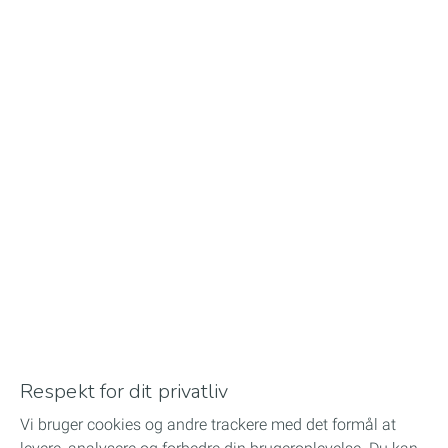
Download
Smøremidler
Køler- og specialvæsker
Bitumen
Motorsport
Respekt for dit privatliv
Distributør
Vi bruger cookies og andre trackere med det formål at
Services