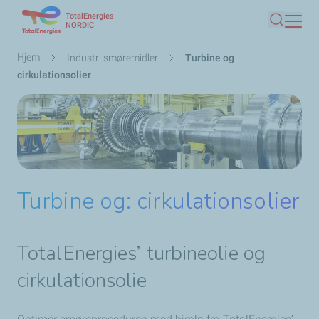
TotalEnergies
Gå
NORDIC
Søg
til
hovedindhold
Brødkrumme
Hjem
Industri smøremidler
Turbine og
cirkulationsolier
Turbine og: cirkulationsolier
TotalEnergies’
turbineolie
og
cirkulationsolie