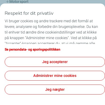
Motorsport
Respekt for dit privatliv
Distributør
Vi bruger cookies og andre trackere med det formål at
Services
levere, analysere og forbedre din brugeroplevelse. Du kan
til enhver tid ændre dine cookieindstillinger ved at klikke
Bestil her
på knappen "Administrer mine cookies". Ved at klikke på
"Accepter"-knappen accepterer du, at vi må gemme alle
Olieguide
cookies på din enhed. Hvis du klikker på "Afvis", vil kun de
Se persondata- og sporingspolitikken
tekniske cookies, der kræves for at siden kan fungere
korrekt, blive brugt. For yderligere oplysninger henvises til
Jeg accepterer
siden "Persondata og sporingspolitik".
General Terms and Conditions of Use
Privatlivs- og cookiepolitik
Salgsvilkår
Administrer mine cookies
ISO 9001 certificate 2024 - 2027
Fundamental Principles of Purchasing (FPP)
Tilgængelighed
Cookies
Jeg nægter
TotalEnergies 2026