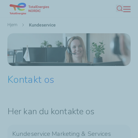
TotalEnergies
Gå
NORDIC
Søg
til
hovedindhold
Brødkrumme
Hjem
Kundeservice
Kontakt os
Her kan du kontakte os
Kundeservice Marketing & Services