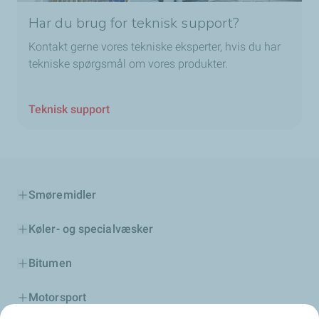
Har du brug for teknisk support?
Kontakt gerne vores tekniske eksperter, hvis du har
tekniske spørgsmål om vores produkter.
Teknisk support
Smøremidler
Køler- og specialvæsker
Bitumen
Motorsport