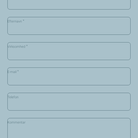
*
Efternavn
*
Virksomhed
*
E-mail
Telefon
Kommentar