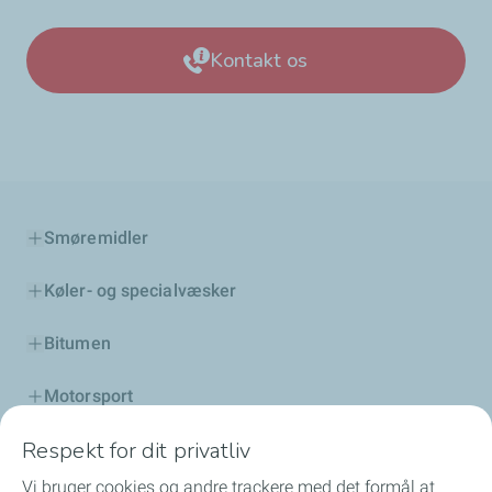
Kontakt os
Smøremidler
Køler- og specialvæsker
Bitumen
Motorsport
Respekt for dit privatliv
Distributør
Vi bruger cookies og andre trackere med det formål at