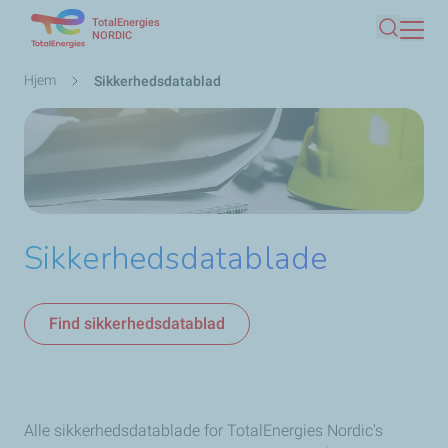
TotalEnergies
Gå
NORDIC
Søg
til
hovedindhold
Brødkrumme
Hjem
Sikkerhedsdatablad
Sikkerhedsdatablade
Find sikkerhedsdatablad
Alle sikkerhedsdatablade for TotalEnergies Nordic's