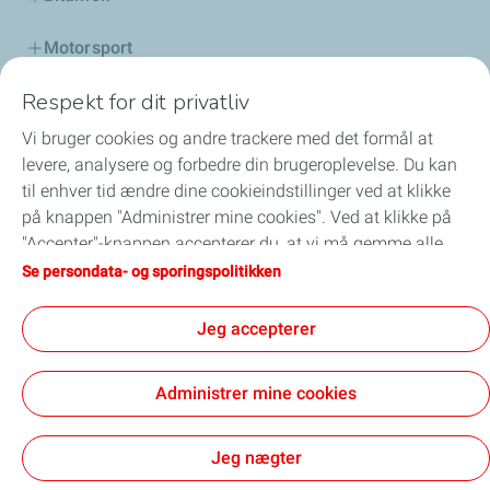
Motorsport
Respekt for dit privatliv
Distributør
Vi bruger cookies og andre trackere med det formål at
Services
levere, analysere og forbedre din brugeroplevelse. Du kan
til enhver tid ændre dine cookieindstillinger ved at klikke
Bestil her
på knappen "Administrer mine cookies". Ved at klikke på
"Accepter"-knappen accepterer du, at vi må gemme alle
Olieguide
cookies på din enhed. Hvis du klikker på "Afvis", vil kun de
Se persondata- og sporingspolitikken
tekniske cookies, der kræves for at siden kan fungere
korrekt, blive brugt. For yderligere oplysninger henvises til
Jeg accepterer
siden "Persondata og sporingspolitik".
General Terms and Conditions of Use
Privatlivs- og cookiepolitik
Salgsvilkår
Administrer mine cookies
ISO 9001 certificate 2024 - 2027
Fundamental Principles of Purchasing (FPP)
Tilgængelighed
Cookies
Jeg nægter
TotalEnergies 2026