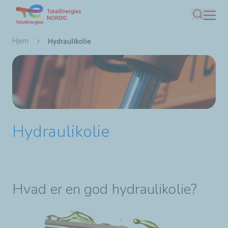
TotalEnergies
Gå
NORDIC
Søg
til
hovedindhold
Brødkrumme
Hjem
Hydraulikolie
Hydraulikolie
Hvad er en god
hydraulikolie?