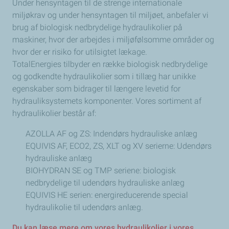
Under hensyntagen til de strenge internationale
miljøkrav og under hensyntagen til miljøet, anbefaler vi
brug af biologisk nedbrydelige hydraulikolier på
maskiner, hvor der arbejdes i miljøfølsomme områder og
hvor der er risiko for utilsigtet lækage.
TotalEnergies tilbyder en række biologisk nedbrydelige
og godkendte hydraulikolier som i tillæg har unikke
egenskaber som bidrager til længere levetid for
hydrauliksystemets komponenter. Vores sortiment af
hydraulikolier består af:
AZOLLA AF og ZS: Indendørs hydrauliske anlæg
EQUIVIS AF, ECO2, ZS, XLT og XV serierne: Udendørs
hydrauliske anlæg
BIOHYDRAN SE og TMP seriene: biologisk
nedbrydelige til udendørs hydrauliske anlæg
EQUIVIS HE serien: energireducerende special
hydraulikolie til udendørs anlæg.
Du kan læse mere om vores hydraulikolier i vores